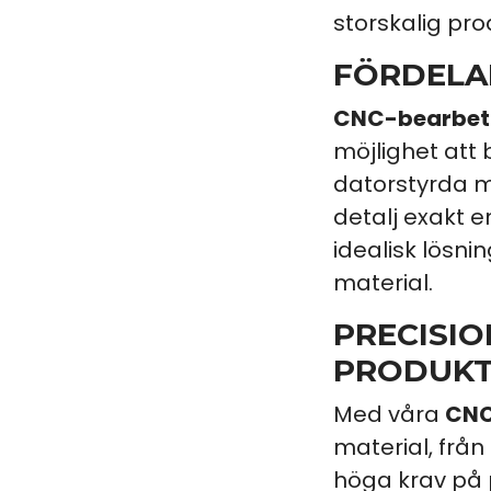
storskalig p
FÖRDELA
CNC-bearbet
möjlighet att
datorstyrda m
detalj exakt e
idealisk lösni
material.
PRECISIO
PRODUKT
Med våra
CNC
material, från
höga krav på 