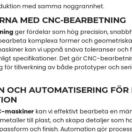
roduktion med samma noggrannhet.
RNA MED CNC-BEARBETNING
ning
ger fördelar som hög precision, snabb
 bearbeta komplexa former och geometriska
askiner kan vi uppnå snäva toleranser och fi
nligt specifikationer. Det gör CNC-bearbetning
ng för tillverkning av både prototyper och seri
N OCH AUTOMATISERING FÖR 
ION
-maskiner
kan vi effektivt bearbeta en mä
 metaller till plast, och skapa detaljer som 
passform och finish. Automation gör proce