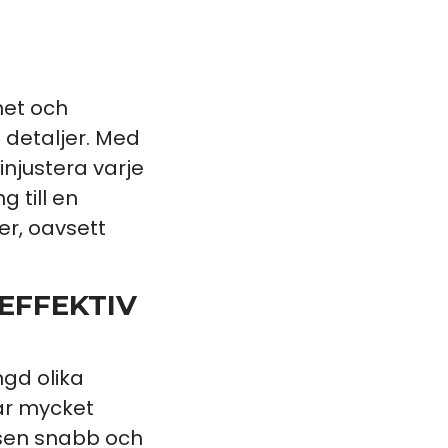
het och
 detaljer. Med
njustera varje
 till en
er, oavsett
EFFEKTIV
ngd olika
har mycket
ssen snabb och