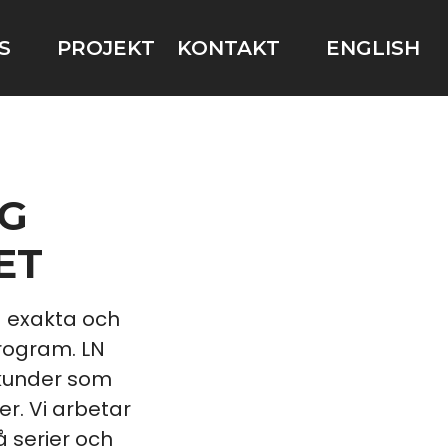
S
PROJEKT
KONTAKT
ENGLISH
ÖG
ET
a exakta och
rogram. LN
 kunder som
r. Vi arbetar
 serier och