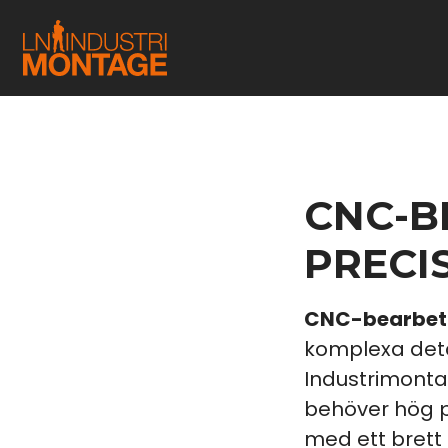
CNC-B
PRECI
CNC-bearbet
komplexa deta
Industrimonta
behöver hög p
med ett brett