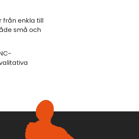
rån enkla till
r både små och
CNC-
alitativa