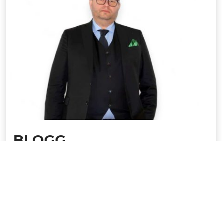
BLOGG
Här kommer Verkställande direktören
Michael Lyckhagen att blogga om LN:s
framtidsvision och starka tro på...
6 december 2022